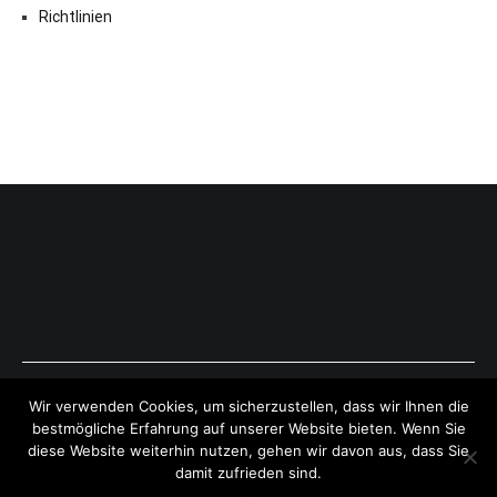
Richtlinien
Copyright © 2026
ExpressAntworten.com
. All rights reserved.
Wir verwenden Cookies, um sicherzustellen, dass wir Ihnen die
Theme:
Cenote
by ThemeGrill. Powered by
WordPress
.
bestmögliche Erfahrung auf unserer Website bieten. Wenn Sie
diese Website weiterhin nutzen, gehen wir davon aus, dass Sie
damit zufrieden sind.