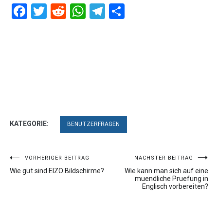
Facebook
Twitter
Reddit
WhatsApp
Telegram
Teilen
KATEGORIE:
BENUTZERFRAGEN
Beitragsnavigation
VORHERIGER BEITRAG
NÄCHSTER BEITRAG
Wie gut sind EIZO Bildschirme?
Wie kann man sich auf eine
muendliche Pruefung in
Englisch vorbereiten?