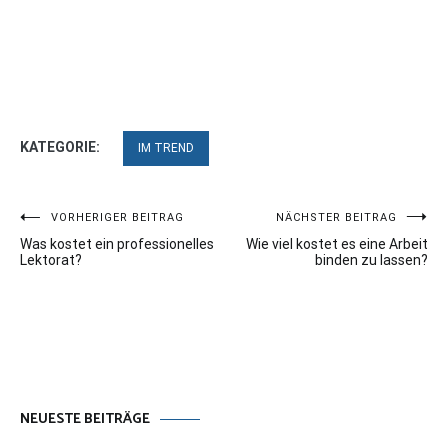
KATEGORIE:
IM TREND
Beitragsnavigation
VORHERIGER BEITRAG
NÄCHSTER BEITRAG
Was kostet ein professionelles
Wie viel kostet es eine Arbeit
Lektorat?
binden zu lassen?
NEUESTE BEITRÄGE