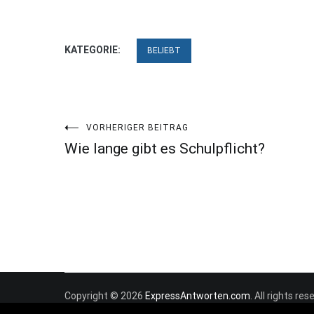
KATEGORIE:
BELIEBT
Beitragsnavigation
VORHERIGER BEITRAG
Wie lange gibt es Schulpflicht?
Copyright © 2026
ExpressAntworten.com
. All rights r