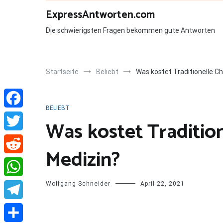
Zum
ExpressAntworten.com
Inhalt
springen
Die schwierigsten Fragen bekommen gute Antworten
Startseite
Beliebt
Was kostet Traditionelle C
BELIEBT
Facebook
Was kostet Tradition
Twitter
Medizin?
Reddit
Wolfgang Schneider
April 22, 2021
WhatsApp
Telegram