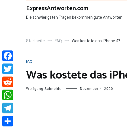
Zum
ExpressAntworten.com
Inhalt
springen
Die schwierigsten Fragen bekommen gute Antworten
Startseite
FAQ
Was kostete das iPhone 4?
FAQ
Facebook
Was kostete das iPh
Twitter
Wolfgang Schneider
Dezember 4, 2020
Reddit
WhatsApp
Telegram