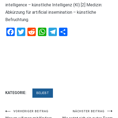
intelligence – künstliche Intelligenz (KI) [2] Medizin:
Abkürzung für artificial insemination – künstliche
Befruchtung.
Facebook
Twitter
Reddit
WhatsApp
Telegram
Teilen
KATEGORIE:
BELIEBT
Beitragsnavigation
VORHERIGER BEITRAG
NÄCHSTER BEITRAG