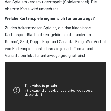
den Spielern verdeckt gestapelt (Spielerstapel). Die
oberste Karte wird umgedreht.
Welche Kartenspiele eignen sich für unterwegs?
Zu den bekanntesten Spielen, die das klassische
Kartenspiel-Blatt nutzen, gehören unter anderem:
Rommé, Skat, Doppelkopf und Canasta. Ein großer Vorteil
von Kartenspielen ist, dass sie je nach Format und
Variante perfekt für unterwegs geeignet sind.