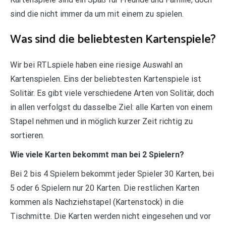
sind die nicht immer da um mit einem zu spielen.
Was sind die beliebtesten Kartenspiele?
Wir bei RTLspiele haben eine riesige Auswahl an
Kartenspielen. Eins der beliebtesten Kartenspiele ist
Solitär. Es gibt viele verschiedene Arten von Solitär, doch
in allen verfolgst du dasselbe Ziel: alle Karten von einem
Stapel nehmen und in möglich kurzer Zeit richtig zu
sortieren.
Wie viele Karten bekommt man bei 2 Spielern?
Bei 2 bis 4 Spielern bekommt jeder Spieler 30 Karten, bei
5 oder 6 Spielern nur 20 Karten. Die restlichen Karten
kommen als Nachziehstapel (Kartenstock) in die
Tischmitte. Die Karten werden nicht eingesehen und vor