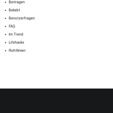
Beitragen
Beliebt
Benutzerfragen
FAQ
Im Trend
Lifehacks
Richtlinien