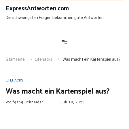
Zum
ExpressAntworten.com
Inhalt
springen
Die schwierigsten Fragen bekommen gute Antworten
Startseite
Lifehacks
Was macht ein Kartenspiel aus?
LIFEHACKS
Was macht ein Kartenspiel aus?
Wolfgang Schneider
Juli 18, 2020