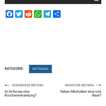
Facebook
Twitter
Reddit
WhatsApp
Telegram
Teilen
KATEGORIE:
BEITRAGEN
Beitragsnavigation
VORHERIGER BEITRAG
NÄCHSTER BEITRAG
Ist Arthrose eine
Haben Alkoholiker eine rote
Knochenerkrankung?
Nase?