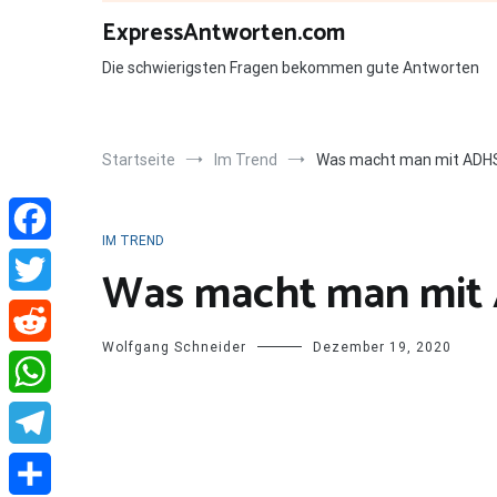
Zum
ExpressAntworten.com
Inhalt
springen
Die schwierigsten Fragen bekommen gute Antworten
Startseite
Im Trend
Was macht man mit ADHS
IM TREND
Facebook
Was macht man mit
Twitter
Wolfgang Schneider
Dezember 19, 2020
Reddit
WhatsApp
Telegram