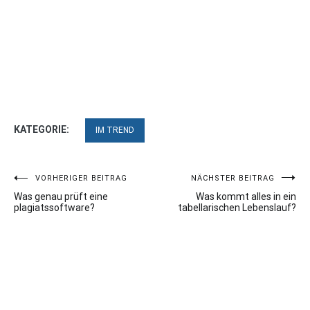
KATEGORIE:
IM TREND
Beitragsnavigation
VORHERIGER BEITRAG
NÄCHSTER BEITRAG
Was genau prüft eine
Was kommt alles in ein
plagiatssoftware?
tabellarischen Lebenslauf?