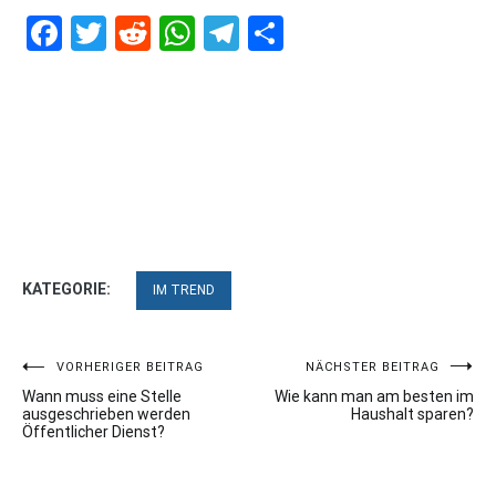
Facebook
Twitter
Reddit
WhatsApp
Telegram
Teilen
KATEGORIE:
IM TREND
Beitragsnavigation
VORHERIGER BEITRAG
NÄCHSTER BEITRAG
Wann muss eine Stelle
Wie kann man am besten im
ausgeschrieben werden
Haushalt sparen?
Öffentlicher Dienst?