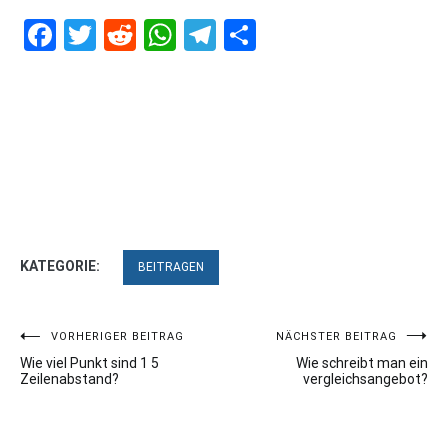
Facebook
Twitter
Reddit
WhatsApp
Telegram
Teilen
KATEGORIE:
BEITRAGEN
Beitragsnavigation
VORHERIGER BEITRAG
NÄCHSTER BEITRAG
Wie viel Punkt sind 1 5
Wie schreibt man ein
Zeilenabstand?
vergleichsangebot?