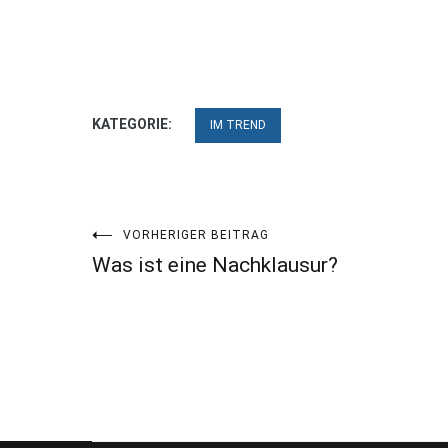
KATEGORIE:
IM TREND
Beitragsnavigation
VORHERIGER BEITRAG
Was ist eine Nachklausur?