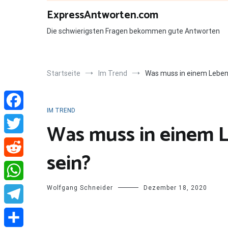
Zum
ExpressAntworten.com
Inhalt
springen
Die schwierigsten Fragen bekommen gute Antworten
Startseite
Im Trend
Was muss in einem Lebens
IM TREND
Facebook
Was muss in einem L
Twitter
sein?
Reddit
Wolfgang Schneider
Dezember 18, 2020
WhatsApp
Telegram