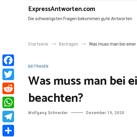
Zum
ExpressAntworten.com
Inhalt
springen
Die schwierigsten Fragen bekommen gute Antworten
Startseite
Beitragen
Was muss man bei einer
BEITRAGEN
Facebook
Was muss man bei e
Twitter
beachten?
Reddit
Wolfgang Schneider
Dezember 19, 2020
WhatsApp
Telegram