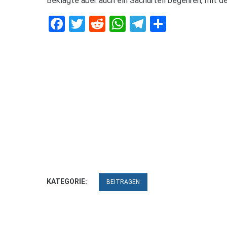
Beklagte aber auch ein Sachurteil begehren, mit 
Facebook
Twitter
Reddit
WhatsApp
Telegram
Teilen
KATEGORIE:
BEITRAGEN