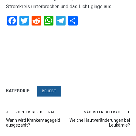
Stromkreis unterbrochen und das Licht ginge aus.
Facebook
Twitter
Reddit
WhatsApp
Telegram
Teilen
KATEGORIE:
BELIEBT
Beitragsnavigation
VORHERIGER BEITRAG
NÄCHSTER BEITRAG
Wann wird Krankentagegeld
Welche Hautveränderungen bei
ausgezahlt?
Leukämie?