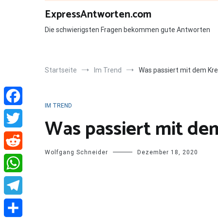
Zum
ExpressAntworten.com
Inhalt
springen
Die schwierigsten Fragen bekommen gute Antworten
Startseite
Im Trend
Was passiert mit dem Kre
IM TREND
Facebook
Was passiert mit de
Twitter
Wolfgang Schneider
Dezember 18, 2020
Reddit
WhatsApp
Telegram