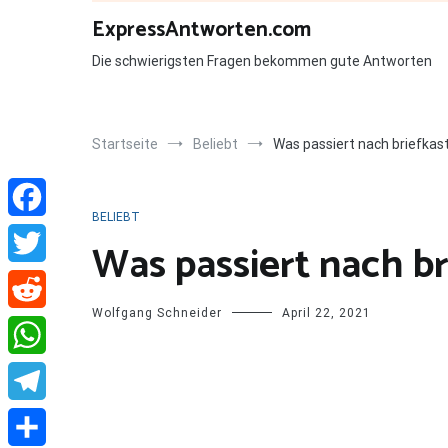
Zum
ExpressAntworten.com
Inhalt
springen
Die schwierigsten Fragen bekommen gute Antworten
Startseite
Beliebt
Was passiert nach briefkas
BELIEBT
Facebook
Was passiert nach b
Twitter
Wolfgang Schneider
April 22, 2021
Reddit
WhatsApp
Telegram