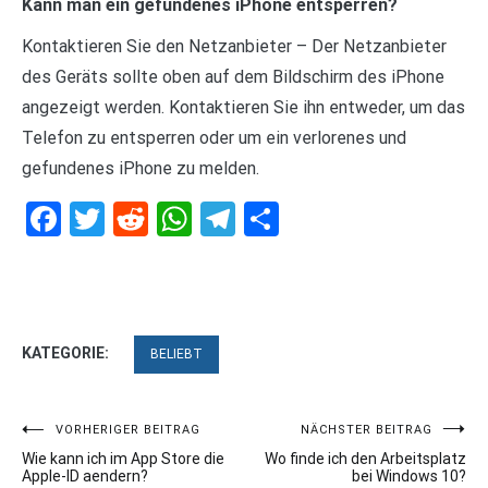
Kann man ein gefundenes iPhone entsperren?
Kontaktieren Sie den Netzanbieter – Der Netzanbieter
des Geräts sollte oben auf dem Bildschirm des iPhone
angezeigt werden. Kontaktieren Sie ihn entweder, um das
Telefon zu entsperren oder um ein verlorenes und
gefundenes iPhone zu melden.
Facebook
Twitter
Reddit
WhatsApp
Telegram
Teilen
KATEGORIE:
BELIEBT
Beitragsnavigation
VORHERIGER BEITRAG
NÄCHSTER BEITRAG
Wie kann ich im App Store die
Wo finde ich den Arbeitsplatz
Apple-ID aendern?
bei Windows 10?