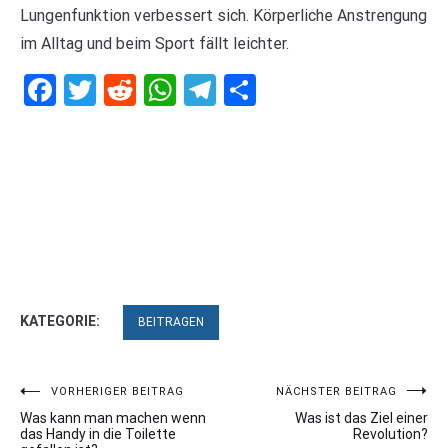
Lungenfunktion verbessert sich. Körperliche Anstrengung
im Alltag und beim Sport fällt leichter.
Facebook
Twitter
Reddit
WhatsApp
Telegram
Teilen
KATEGORIE:
BEITRAGEN
Beitragsnavigation
VORHERIGER BEITRAG
NÄCHSTER BEITRAG
Was kann man machen wenn
Was ist das Ziel einer
das Handy in die Toilette
Revolution?