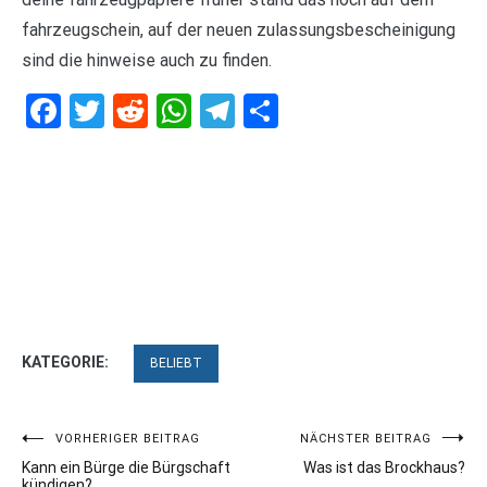
fahrzeugschein, auf der neuen zulassungsbescheinigung
sind die hinweise auch zu finden.
Facebook
Twitter
Reddit
WhatsApp
Telegram
Teilen
KATEGORIE:
BELIEBT
Beitragsnavigation
VORHERIGER BEITRAG
NÄCHSTER BEITRAG
Kann ein Bürge die Bürgschaft
Was ist das Brockhaus?
kündigen?