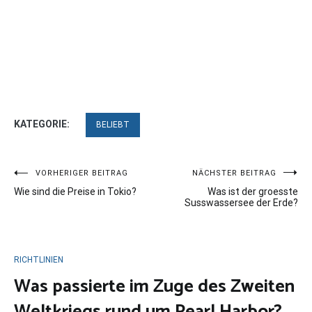
KATEGORIE:
BELIEBT
Beitragsnavigation
VORHERIGER BEITRAG
NÄCHSTER BEITRAG
Wie sind die Preise in Tokio?
Was ist der groesste
Susswassersee der Erde?
RICHTLINIEN
Was passierte im Zuge des Zweiten
Weltkriegs rund um Pearl Harbor?