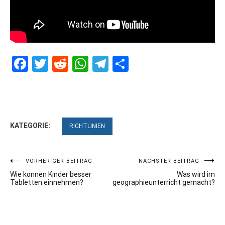
Facebook
Twitter
Reddit
WhatsApp
Telegram
Teilen
KATEGORIE:
RICHTLINIEN
Beitragsnavigation
VORHERIGER BEITRAG
NÄCHSTER BEITRAG
Wie konnen Kinder besser
Was wird im
Tabletten einnehmen?
geographieunterricht gemacht?