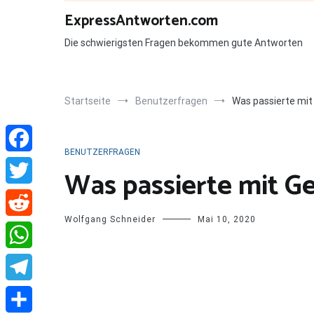
Zum
ExpressAntworten.com
Inhalt
springen
Die schwierigsten Fragen bekommen gute Antworten
Startseite
Benutzerfragen
Was passierte mit
BENUTZERFRAGEN
Facebook
Was passierte mit Ge
Twitter
Wolfgang Schneider
Mai 10, 2020
Reddit
WhatsApp
Telegram