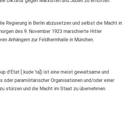
nale Diktatur gegen Marxisten und Juden zu errichten.
die Regierung in Berlin abzusetzen und selbst die Macht in
gmorgen des 9. November 1923 marschierte Hitler
en Anhängern zur Feldherrnhalle in München.
up d’État [ˌkudeˈta]) ist eine meist gewaltsame und
 oder paramilitärischer Organisationen und/oder einer
g zu stürzen und die Macht im Staat zu übernehmen.