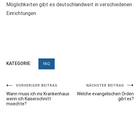
Möglichkeiten gibt es deutschlandweit in verschiedenen
Einrichtungen.
KATEGORIE:
FAQ
Beitragsnavigation
VORHERIGER BEITRAG
NÄCHSTER BEITRAG
Wann muss ich ins Krankenhaus
Welche evangelischen Orden
wenn ich Kaiserschnitt
gibt es?
moechte?