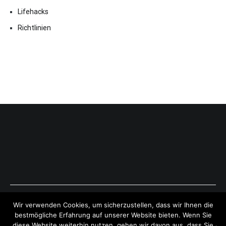
Lifehacks
Richtlinien
Copyright © 2026
ExpressAntworten.com
. All rights reserved.
Wir verwenden Cookies, um sicherzustellen, dass wir Ihnen die
Theme:
Cenote
by ThemeGrill. Powered by
WordPress
.
bestmögliche Erfahrung auf unserer Website bieten. Wenn Sie
diese Website weiterhin nutzen, gehen wir davon aus, dass Sie