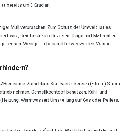
tt bereits um 3 Grad an.
iger Müll verursachen. Zum Schutz der Umwelt ist es
ziert wird, drastisch zu reduzieren. Dinge und Materialien
iger essen. Weniger Lebensmittel wegwerfen. Wasser
rhindern?
?Hier einige Vorschläge:Kraftwerksbereich (Strom) Strom
Betrieb nehmen; Schnellkochtopf benutzen; Kühl- und
 (Heizung, Warmwasser) Umstellung auf Gas oder Pellets.
hen für das damals befürchtete Waldsterben und die noch