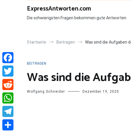
Zum
ExpressAntworten.com
Inhalt
springen
Die schwierigsten Fragen bekommen gute Antworten
Startseite
Beitragen
Was sind die Aufgaben 
BEITRAGEN
Facebook
Was sind die Aufga
Twitter
Wolfgang Schneider
Dezember 19, 2020
Reddit
WhatsApp
Telegram