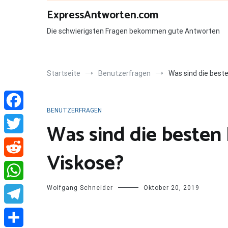
Zum
ExpressAntworten.com
Inhalt
springen
Die schwierigsten Fragen bekommen gute Antworten
Startseite
Benutzerfragen
Was sind die best
BENUTZERFRAGEN
Facebook
Was sind die besten
Twitter
Viskose?
Reddit
Wolfgang Schneider
Oktober 20, 2019
WhatsApp
Telegram