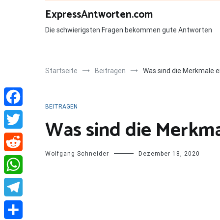
Zum
ExpressAntworten.com
Inhalt
springen
Die schwierigsten Fragen bekommen gute Antworten
Startseite
Beitragen
Was sind die Merkmale e
BEITRAGEN
Facebook
Was sind die Merkma
Twitter
Wolfgang Schneider
Dezember 18, 2020
Reddit
WhatsApp
Telegram