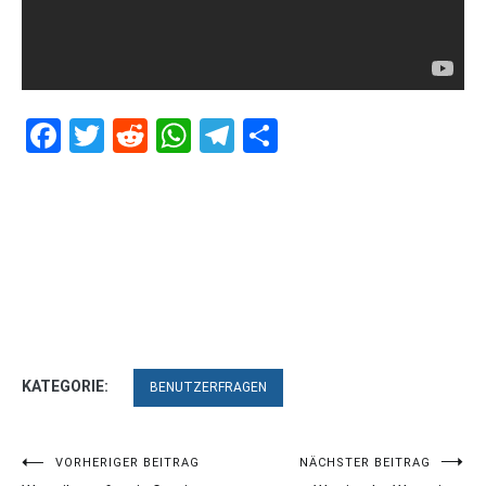
Facebook
Twitter
Reddit
WhatsApp
Telegram
Teilen
KATEGORIE:
BENUTZERFRAGEN
Beitragsnavigation
VORHERIGER BEITRAG
NÄCHSTER BEITRAG