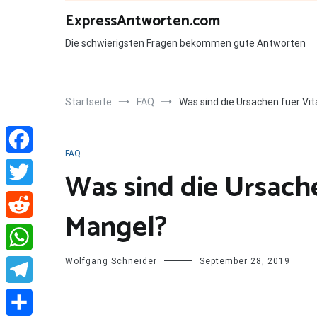
Zum
ExpressAntworten.com
Inhalt
springen
Die schwierigsten Fragen bekommen gute Antworten
Startseite
FAQ
Was sind die Ursachen fuer V
FAQ
Facebook
Was sind die Ursach
Twitter
Mangel?
Reddit
Wolfgang Schneider
September 28, 2019
WhatsApp
Telegram