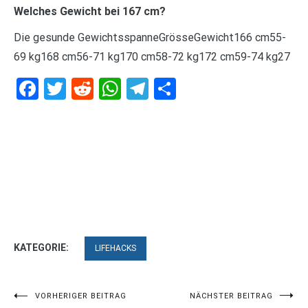
Welches Gewicht bei 167 cm?
Die gesunde GewichtsspanneGrösseGewicht166 cm55-
69 kg168 cm56-71 kg170 cm58-72 kg172 cm59-74 kg27
Facebook
Twitter
Reddit
WhatsApp
Telegram
Teilen
KATEGORIE:
LIFEHACKS
Beitragsnavigation
VORHERIGER BEITRAG
NÄCHSTER BEITRAG