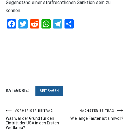
Gegenstand einer strafrechtlichen Sanktion sein zu
können.
Facebook
Twitter
Reddit
WhatsApp
Telegram
Teilen
KATEGORIE:
BEITRAGEN
Beitragsnavigation
VORHERIGER BEITRAG
NÄCHSTER BEITRAG
Was war der Grund für den
Wie lange Fasten ist sinnvoll?
Eintritt der USA in den Ersten
Weltkrieg?