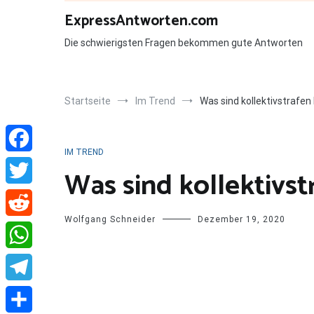
Zum
ExpressAntworten.com
Inhalt
springen
Die schwierigsten Fragen bekommen gute Antworten
Startseite
Im Trend
Was sind kollektivstrafen
IM TREND
Facebook
Was sind kollektivs
Twitter
Wolfgang Schneider
Dezember 19, 2020
Reddit
WhatsApp
Telegram