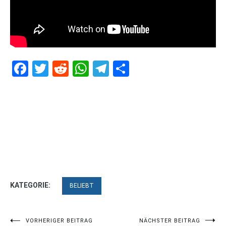
Facebook
Twitter
Reddit
WhatsApp
Telegram
Teilen
KATEGORIE:
BELIEBT
Beitragsnavigation
VORHERIGER BEITRAG
NÄCHSTER BEITRAG