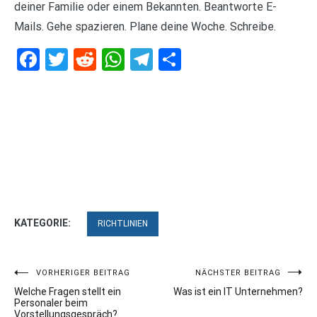
deiner Familie oder einem Bekannten. Beantworte E-
Mails. Gehe spazieren. Plane deine Woche. Schreibe.
Facebook
Twitter
Reddit
WhatsApp
Telegram
Teilen
KATEGORIE:
RICHTLINIEN
Beitragsnavigation
VORHERIGER BEITRAG
NÄCHSTER BEITRAG
Welche Fragen stellt ein
Was ist ein IT Unternehmen?
Personaler beim
Vorstellungsgespräch?