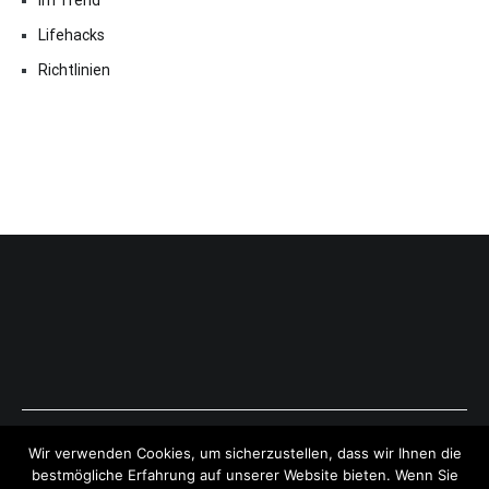
Im Trend
Lifehacks
Richtlinien
Copyright © 2026
ExpressAntworten.com
. All rights reserved.
Wir verwenden Cookies, um sicherzustellen, dass wir Ihnen die
Theme:
Cenote
by ThemeGrill. Powered by
WordPress
.
bestmögliche Erfahrung auf unserer Website bieten. Wenn Sie