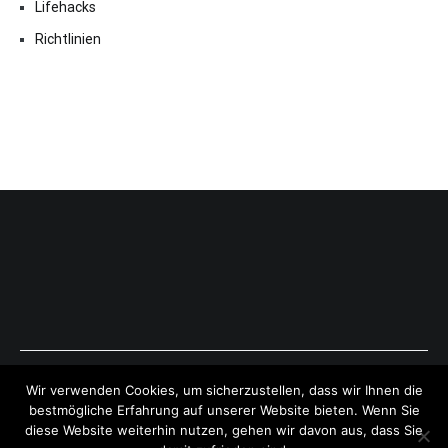
Lifehacks
Richtlinien
Copyright © 2026
ExpressAntworten.com
. All rights reserved.
Wir verwenden Cookies, um sicherzustellen, dass wir Ihnen die
Theme:
Cenote
by ThemeGrill. Powered by
WordPress
.
bestmögliche Erfahrung auf unserer Website bieten. Wenn Sie
diese Website weiterhin nutzen, gehen wir davon aus, dass Sie