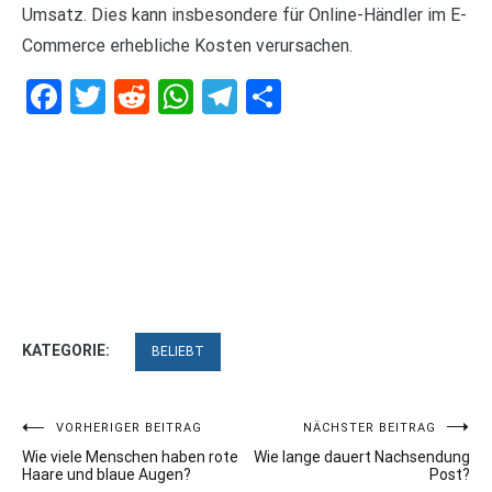
Umsatz. Dies kann insbesondere für Online-Händler im E-
Commerce erhebliche Kosten verursachen.
Facebook
Twitter
Reddit
WhatsApp
Telegram
Teilen
KATEGORIE:
BELIEBT
Beitragsnavigation
VORHERIGER BEITRAG
NÄCHSTER BEITRAG
Wie viele Menschen haben rote
Wie lange dauert Nachsendung
Haare und blaue Augen?
Post?