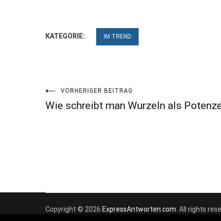
KATEGORIE:
IM TREND
Beitragsnavigation
VORHERIGER BEITRAG
Wie schreibt man Wurzeln als Potenz
Copyright © 2026
ExpressAntworten.com
. All rights r