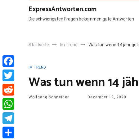
Zum
ExpressAntworten.com
Inhalt
springen
Die schwierigsten Fragen bekommen gute Antworten
Startseite
Im Trend
Was tun wenn 14 jährige 
IM TREND
Facebook
Was tun wenn 14 jäh
Twitter
Wolfgang Schneider
Dezember 19, 2020
Reddit
WhatsApp
Telegram