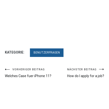
KATEGORIE:
BENUTZERFRAGEN
Beitragsnavigation
VORHERIGER BEITRAG
NÄCHSTER BEITRAG
Welches Case fuer iPhone 11?
How do I apply for a job?