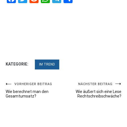
KATEGORIE:
IM TREND
Beitragsnavigation
VORHERIGER BEITRAG
NÄCHSTER BEITRAG
Wie berechnet man den
Wie äußert sich eine Lese
Gesamtumsatz?
Rechtschreibschwäche?