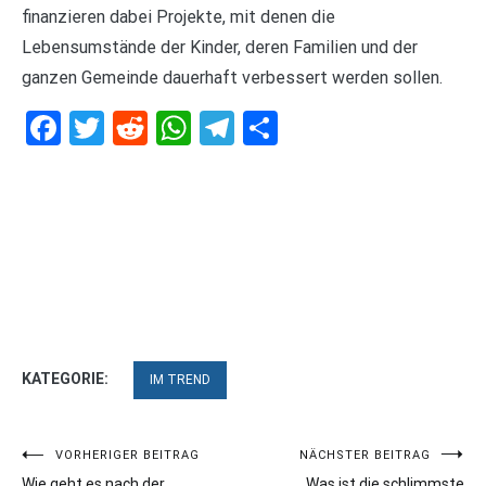
finanzieren dabei Projekte, mit denen die
Lebensumstände der Kinder, deren Familien und der
ganzen Gemeinde dauerhaft verbessert werden sollen.
Facebook
Twitter
Reddit
WhatsApp
Telegram
Teilen
KATEGORIE:
IM TREND
Beitragsnavigation
VORHERIGER BEITRAG
NÄCHSTER BEITRAG
Wie geht es nach der
Was ist die schlimmste