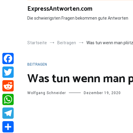
Zum
ExpressAntworten.com
Inhalt
springen
Die schwierigsten Fragen bekommen gute Antworten
Startseite
Beitragen
Was tun wenn man plötzl
BEITRAGEN
Facebook
Was tun wenn man pl
Twitter
Wolfgang Schneider
Dezember 19, 2020
Reddit
WhatsApp
Telegram