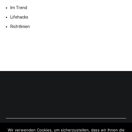
Im Trend
Lifehacks
Richtlinien
Copyright © 2026
ExpressAntworten.com
. All rights reserved.
Wir verwenden Cookies, um sicherzustellen, dass wir Ihnen die