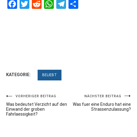
Facebook
Twitter
Reddit
WhatsApp
Telegram
Teilen
KATEGORIE:
BELIEBT
Beitragsnavigation
VORHERIGER BEITRAG
NÄCHSTER BEITRAG
Was bedeutet Verzicht auf den
Was fuer eine Enduro hat eine
Einwand der groben
Strassenzulassung?
Fahrlaessigkeit?