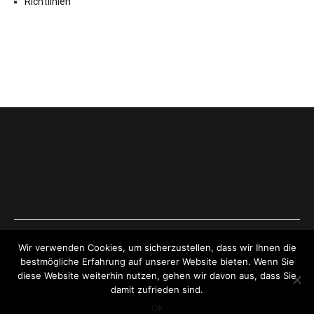
Richtlinien
Copyright © 2026
ExpressAntworten.com
. All rights reserved.
Wir verwenden Cookies, um sicherzustellen, dass wir Ihnen die
Theme:
Cenote
by ThemeGrill. Powered by
WordPress
.
bestmögliche Erfahrung auf unserer Website bieten. Wenn Sie
diese Website weiterhin nutzen, gehen wir davon aus, dass Sie
damit zufrieden sind.
Ok