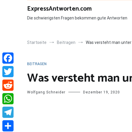
Zum
ExpressAntworten.com
Inhalt
springen
Die schwierigsten Fragen bekommen gute Antworten
Startseite
Beitragen
Was versteht man unter
BEITRAGEN
Facebook
Was versteht man un
Twitter
Wolfgang Schneider
Dezember 19, 2020
Reddit
WhatsApp
Telegram