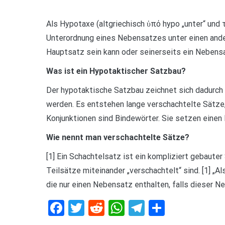
Als Hypotaxe (altgriechisch ὑπό hypo „unter“ und τ
Unterordnung eines Nebensatzes unter einen ande
Hauptsatz sein kann oder seinerseits ein Nebensa
Was ist ein Hypotaktischer Satzbau?
Der hypotaktische Satzbau zeichnet sich dadurc
werden. Es entstehen lange verschachtelte Sätze,
Konjunktionen sind Bindewörter. Sie setzen einen
Wie nennt man verschachtelte Sätze?
[1] Ein Schachtelsatz ist ein kompliziert gebaute
Teilsätze miteinander „verschachtelt“ sind. [1] „
die nur einen Nebensatz enthalten, falls dieser N
Facebook
Twitter
Reddit
WhatsApp
Telegram
Teilen