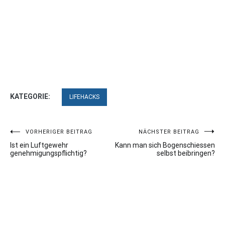
KATEGORIE:
LIFEHACKS
Beitragsnavigation
VORHERIGER BEITRAG
NÄCHSTER BEITRAG
Ist ein Luftgewehr
Kann man sich Bogenschiessen
genehmigungspflichtig?
selbst beibringen?