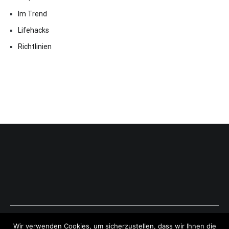
Im Trend
Lifehacks
Richtlinien
Copyright © 2026
ExpressAntworten.com
. All rights reserved.
Wir verwenden Cookies, um sicherzustellen, dass wir Ihnen die