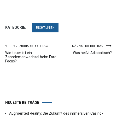
KATEGORIE:
RICHTLINIEN
Beitragsnavigation
VORHERIGER BEITRAG
NÄCHSTER BEITRAG
Wie teuer ist ein
Was heißt Adiabatisch?
Zahnriemenwechsel beim Ford
Focus?
NEUESTE BEITRÄGE
Augmented Reality: Die Zukunft des immersiven Casino-