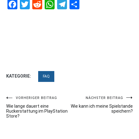
Facebook
Twitter
Reddit
WhatsApp
Telegram
Teilen
KATEGORIE:
FAQ
Beitragsnavigation
VORHERIGER BEITRAG
NÄCHSTER BEITRAG
Wie lange dauert eine
Wie kann ich meine Spielstande
Ruckerstattung im PlayStation
speichern?
Store?