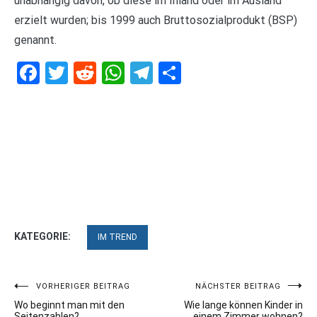
unabhängig davon, ob diese im Inland oder im Ausland
erzielt wurden; bis 1999 auch Bruttosozialprodukt (BSP)
genannt.
Facebook
Twitter
Reddit
WhatsApp
Telegram
Teilen
KATEGORIE:
IM TREND
Beitragsnavigation
VORHERIGER BEITRAG
NÄCHSTER BEITRAG
Wo beginnt man mit den
Wie lange können Kinder in
Seitenzahlen?
einem Zimmer wohnen?